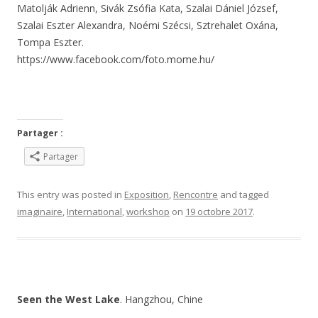
Matolják Adrienn, Sivák Zsófia Kata, Szalai Dániel József,
Szalai Eszter Alexandra, Noémi Szécsi, Sztrehalet Oxána,
Tompa Eszter.
https://www.facebook.com/foto.mome.hu/
Partager :
Partager
This entry was posted in
Exposition
,
Rencontre
and tagged
imaginaire
,
International
,
workshop
on
19 octobre 2017
.
Seen the West Lake
. Hangzhou, Chine