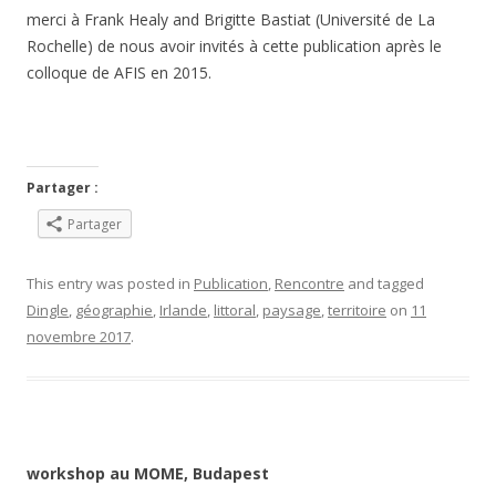
merci à Frank Healy and Brigitte Bastiat (Université de La
Rochelle) de nous avoir invités à cette publication après le
colloque de AFIS en 2015.
Partager :
Partager
This entry was posted in
Publication
,
Rencontre
and tagged
Dingle
,
géographie
,
Irlande
,
littoral
,
paysage
,
territoire
on
11
novembre 2017
.
workshop au MOME, Budapest