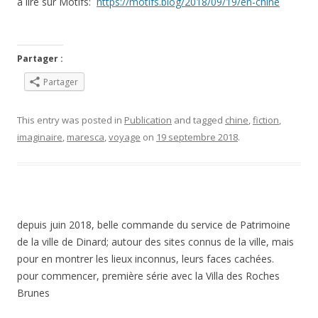
à lire sur Motifs:
https://motifs.blog/2018/09/19/en-chine
Partager :
Partager
This entry was posted in
Publication
and tagged
chine
,
fiction
,
imaginaire
,
maresca
,
voyage
on
19 septembre 2018
.
depuis juin 2018, belle commande du service de Patrimoine
de la ville de Dinard; autour des sites connus de la ville, mais
pour en montrer les lieux inconnus, leurs faces cachées.
pour commencer, première série avec la Villa des Roches
Brunes