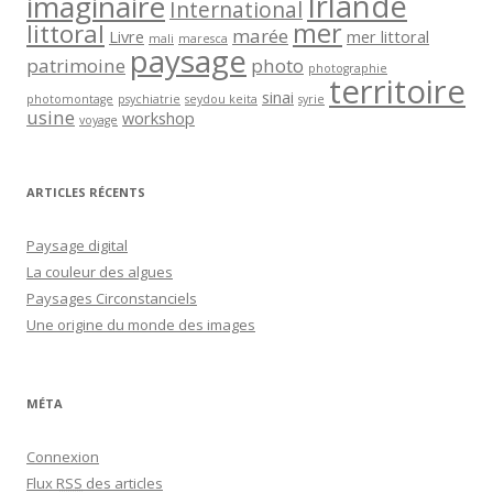
Irlande
imaginaire
International
mer
littoral
marée
Livre
mer littoral
mali
maresca
paysage
patrimoine
photo
photographie
territoire
sinai
photomontage
psychiatrie
seydou keita
syrie
usine
workshop
voyage
ARTICLES RÉCENTS
Paysage digital
La couleur des algues
Paysages Circonstanciels
Une origine du monde des images
MÉTA
Connexion
Flux
RSS
des articles