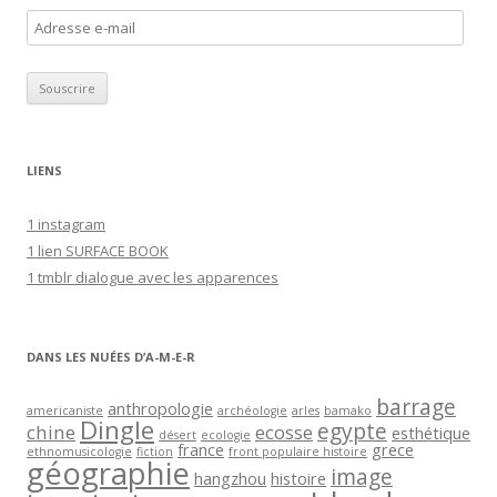
A
d
r
e
s
s
LIENS
e
e
1 instagram
-
1 lien SURFACE BOOK
m
1 tmblr dialogue avec les apparences
a
i
l
DANS LES NUÉES D’A-M-E-R
barrage
anthropologie
americaniste
archéologie
arles
bamako
Dingle
egypte
chine
ecosse
esthétique
désert
ecologie
france
grece
ethnomusicologie
fiction
front populaire histoire
géographie
image
hangzhou
histoire