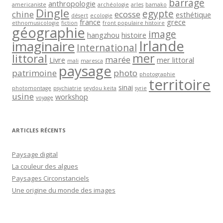
barrage
anthropologie
americaniste
archéologie
arles
bamako
Dingle
egypte
chine
ecosse
esthétique
désert
ecologie
france
grece
ethnomusicologie
fiction
front populaire histoire
géographie
image
hangzhou
histoire
Irlande
imaginaire
International
mer
littoral
marée
Livre
mer littoral
mali
maresca
paysage
patrimoine
photo
photographie
territoire
sinai
photomontage
psychiatrie
seydou keita
syrie
usine
workshop
voyage
ARTICLES RÉCENTS
Paysage digital
La couleur des algues
Paysages Circonstanciels
Une origine du monde des images