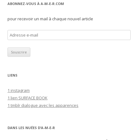
ABONNEZ-VOUS À A-M-E-R.COM
pour recevoir un mail à chaque nouvel article
A
d
r
e
s
s
LIENS
e
e
1 instagram
-
1 lien SURFACE BOOK
m
1 tmblr dialogue avec les apparences
a
i
l
DANS LES NUÉES D’A-M-E-R