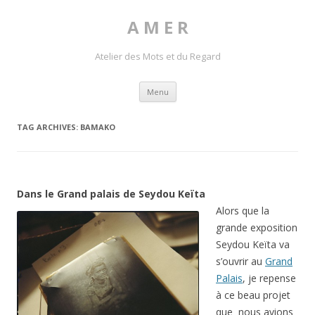
A M E R
Atelier des Mots et du Regard
Skip to content
Menu
TAG ARCHIVES:
BAMAKO
Dans le Grand palais de Seydou Keïta
Alors que la
grande exposition
Seydou Keïta va
s’ouvrir au
Grand
Palais
, je repense
à ce beau projet
que nous avions