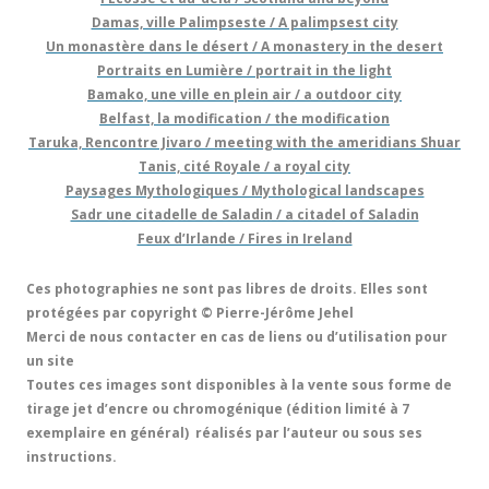
Damas, ville Palimpseste / A palimpsest city
Un monastère dans le désert / A monastery in the desert
Portraits en Lumière / portrait in the light
Bamako, une ville en plein air / a outdoor city
Belfast, la modification / the modification
Taruka, Rencontre Jivaro / meeting with the ameridians Shuar
Tanis, cité Royale / a royal city
Paysages Mythologiques / Mythological landscapes
Sadr une citadelle de Saladin / a citadel of Saladin
Feux d’Irlande / Fires in Ireland
Ces photographies ne sont pas libres de droits. Elles sont
protégées par copyright © Pierre-Jérôme Jehel
Merci de nous contacter en cas de liens ou d’utilisation pour
un site
Toutes ces images sont disponibles à la vente sous forme de
tirage jet d’encre ou chromogénique (édition limité à 7
exemplaire en général) réalisés par l’auteur ou sous ses
instructions.