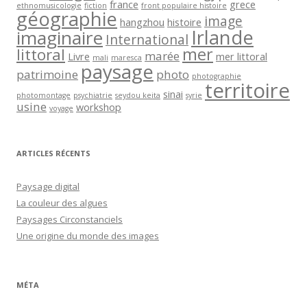
france
grece
ethnomusicologie
fiction
front populaire histoire
géographie
image
hangzhou
histoire
Irlande
imaginaire
International
mer
littoral
marée
Livre
mer littoral
mali
maresca
paysage
patrimoine
photo
photographie
territoire
sinai
photomontage
psychiatrie
seydou keita
syrie
usine
workshop
voyage
ARTICLES RÉCENTS
Paysage digital
La couleur des algues
Paysages Circonstanciels
Une origine du monde des images
MÉTA