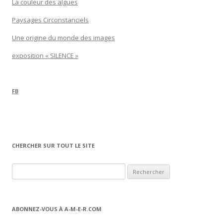
La couleur des algues
Paysages Circonstanciels
Une origine du monde des images
exposition « SILENCE »
FB
CHERCHER SUR TOUT LE SITE
Rechercher :
ABONNEZ-VOUS À A-M-E-R.COM