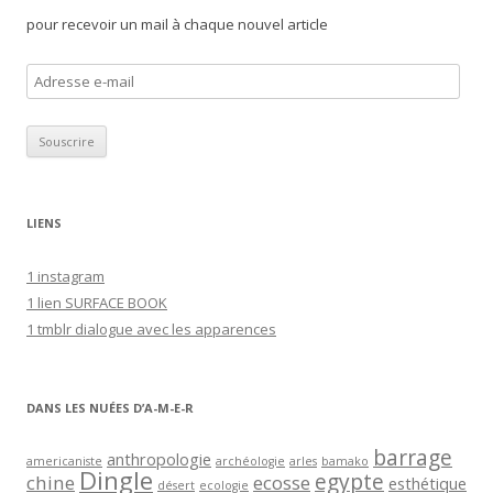
pour recevoir un mail à chaque nouvel article
A
d
r
e
s
s
LIENS
e
e
1 instagram
-
1 lien SURFACE BOOK
m
1 tmblr dialogue avec les apparences
a
i
l
DANS LES NUÉES D’A-M-E-R
barrage
anthropologie
americaniste
archéologie
arles
bamako
Dingle
egypte
chine
ecosse
esthétique
désert
ecologie