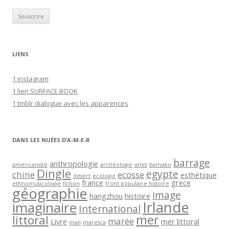
r
e
s
s
LIENS
e
e
1 instagram
-
1 lien SURFACE BOOK
m
1 tmblr dialogue avec les apparences
a
i
l
DANS LES NUÉES D’A-M-E-R
barrage
anthropologie
americaniste
archéologie
arles
bamako
Dingle
egypte
chine
ecosse
esthétique
désert
ecologie
france
grece
ethnomusicologie
fiction
front populaire histoire
géographie
image
hangzhou
histoire
Irlande
imaginaire
International
mer
littoral
marée
Livre
mer littoral
mali
maresca