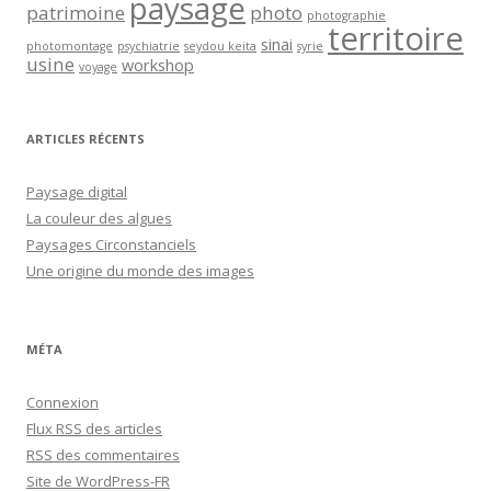
paysage
patrimoine
photo
photographie
territoire
sinai
photomontage
psychiatrie
seydou keita
syrie
usine
workshop
voyage
ARTICLES RÉCENTS
Paysage digital
La couleur des algues
Paysages Circonstanciels
Une origine du monde des images
MÉTA
Connexion
Flux
RSS
des articles
RSS
des commentaires
Site de WordPress-FR