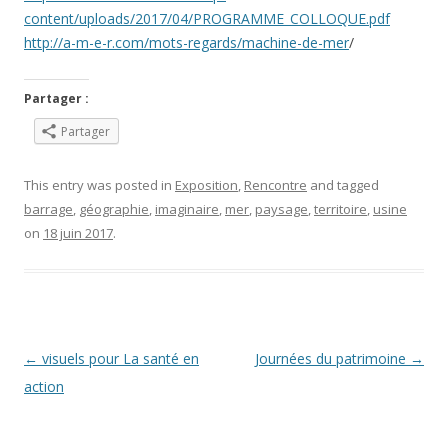
content/uploads/2017/04/PROGRAMME_COLLOQUE.pdf
http://a-m-e-r.com/mots-regards/machine-de-mer
/
Partager :
Partager
This entry was posted in
Exposition
,
Rencontre
and tagged
barrage
,
géographie
,
imaginaire
,
mer
,
paysage
,
territoire
,
usine
on
18 juin 2017
.
Post navigation
←
visuels pour La santé en
Journées du patrimoine
→
action