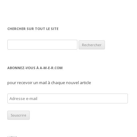
CHERCHER SUR TOUT LE SITE
Rechercher :
ABONNEZ-VOUS À A-M-E-R.COM
pour recevoir un mail à chaque nouvel article
A
d
r
e
s
s