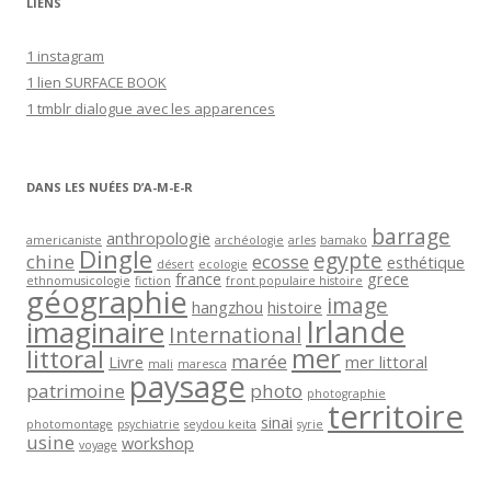
LIENS
e
e
1 instagram
-
1 lien SURFACE BOOK
m
1 tmblr dialogue avec les apparences
a
i
l
DANS LES NUÉES D’A-M-E-R
barrage
anthropologie
americaniste
archéologie
arles
bamako
Dingle
egypte
chine
ecosse
esthétique
désert
ecologie
france
grece
ethnomusicologie
fiction
front populaire histoire
géographie
image
hangzhou
histoire
Irlande
imaginaire
International
mer
littoral
marée
Livre
mer littoral
mali
maresca
paysage
patrimoine
photo
photographie
territoire
sinai
photomontage
psychiatrie
seydou keita
syrie
usine
workshop
voyage