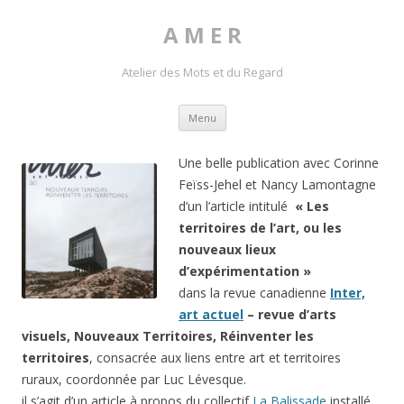
A M E R
Atelier des Mots et du Regard
Skip to content
Menu
Une belle publication avec Corinne
Feïss-Jehel et Nancy Lamontagne
d’un l’article intitulé
« Les
territoires de l’art, ou les
nouveaux lieux
d’expérimentation »
dans la revue canadienne
Inter,
art actuel
– revue d’arts
visuels, Nouveaux Territoires, Réinventer les
territoires
, consacrée aux liens entre art et territoires
ruraux, coordonnée par Luc Lévesque.
il s’agit d’un article à propos du collectif
La Balissade
installé