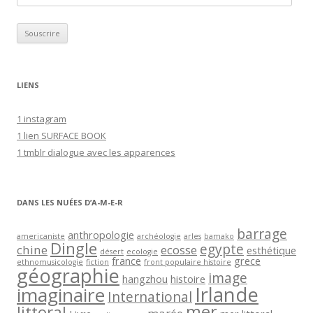
d
r
e
s
s
LIENS
e
e
1 instagram
-
1 lien SURFACE BOOK
m
1 tmblr dialogue avec les apparences
a
i
l
DANS LES NUÉES D’A-M-E-R
barrage
anthropologie
americaniste
archéologie
arles
bamako
Dingle
egypte
chine
ecosse
esthétique
désert
ecologie
france
grece
ethnomusicologie
fiction
front populaire histoire
géographie
image
hangzhou
histoire
Irlande
imaginaire
International
mer
littoral