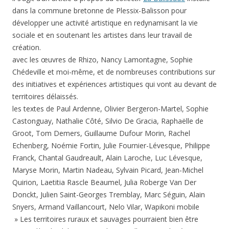
dans la commune bretonne de Plessix-Balisson pour
développer une activité artistique en redynamisant la vie
sociale et en soutenant les artistes dans leur travail de
création.
avec les œuvres de Rhizo, Nancy Lamontagne, Sophie
Chédeville et moi-même, et de nombreuses contributions sur
des initiatives et expériences artistiques qui vont au devant de
territoires délaissés.
les textes de Paul Ardenne, Olivier Bergeron-Martel, Sophie
Castonguay, Nathalie Côté, Silvio De Gracia, Raphaëlle de
Groot, Tom Demers, Guillaume Dufour Morin, Rachel
Echenberg, Noémie Fortin, Julie Fournier-Lévesque, Philippe
Franck, Chantal Gaudreault, Alain Laroche, Luc Lévesque,
Maryse Morin, Martin Nadeau, Sylvain Picard, Jean-Michel
Quirion, Laetitia Rascle Beaumel, Julia Roberge Van Der
Donckt, Julien Saint-Georges Tremblay, Marc Séguin, Alain
Snyers, Armand Vaillancourt, Nelo Vilar, Wapikoni mobile
» Les territoires ruraux et sauvages pourraient bien être