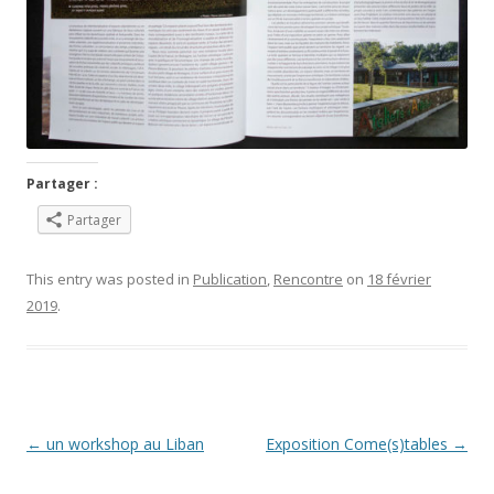
Partager :
Partager
This entry was posted in
Publication
,
Rencontre
on
18 février
2019
.
Post navigation
←
un workshop au Liban
Exposition Come(s)tables
→