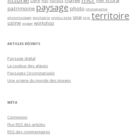
marée
Livre
mer littoral
mali
maresca
paysage
patrimoine
photo
photographie
territoire
sinai
photomontage
psychiatrie
seydou keita
syrie
usine
workshop
voyage
ARTICLES RÉCENTS
Paysage digital
La couleur des algues
Paysages Circonstanciels
Une origine du monde des images
MÉTA
Connexion
Flux
RSS
des articles
RSS
des commentaires