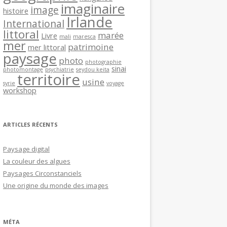
imaginaire
image
histoire
Irlande
International
littoral
marée
Livre
mali
maresca
mer
patrimoine
mer littoral
paysage
photo
photographie
sinai
photomontage
psychiatrie
seydou keita
territoire
usine
syrie
voyage
workshop
ARTICLES RÉCENTS
Paysage digital
La couleur des algues
Paysages Circonstanciels
Une origine du monde des images
MÉTA