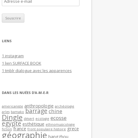
A
d
r
e
s
s
LIENS
e
e
1 instagram
-
1 lien SURFACE BOOK
m
1 tmblr dialogue avec les apparences
a
i
l
DANS LES NUÉES D’A-M-E-R
anthropologie
americaniste
archéologie
barrage
chine
arles
bamako
Dingle
ecosse
désert
ecologie
egypte
esthétique
ethnomusicologie
france
grece
fiction
front populaire histoire
géographie
hangzhou