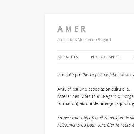
A M E R
Atelier des Mots et du Regard
ACTUALITÉS
PHOTOGRAPHIES
site créé par
Pierre-Jérôme Jehel
, photo
AMER* est une association culturelle.
l’Atelier des Mots Et du Regard qui organ
formation) autour de l’image (la photogra
*amer: tout objet fixe et remarquable si
relèvements ou pour contrôler la route à 