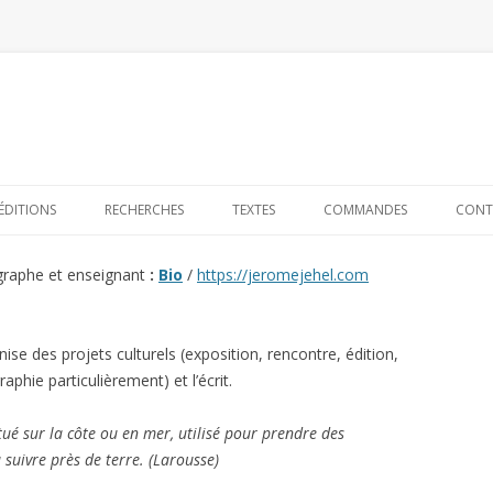
Skip to content
ÉDITIONS
RECHERCHES
TEXTES
COMMANDES
CONT
graphe et enseignant
:
Bio
/
https://jeromejehel.com
ise des projets culturels (exposition, rencontre, édition,
phie particulièrement) et l’écrit.
tué sur la côte ou en mer, utilisé pour prendre des
suivre près de terre. (Larousse)