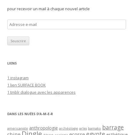
pour recevoir un mail à chaque nouvel article
A
d
r
e
s
s
LIENS
e
e
1 instagram
-
1 lien SURFACE BOOK
m
1 tmblr dialogue avec les apparences
a
i
l
DANS LES NUÉES D’A-M-E-R
barrage
anthropologie
americaniste
archéologie
arles
bamako
Dingle
egypte
chine
ecosse
esthétique