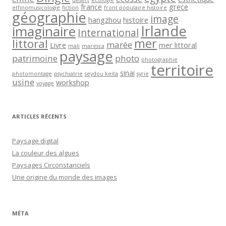
désert
ecologie
france
grece
ethnomusicologie
fiction
front populaire histoire
géographie
image
hangzhou
histoire
Irlande
imaginaire
International
mer
littoral
marée
Livre
mer littoral
mali
maresca
paysage
patrimoine
photo
photographie
territoire
sinai
photomontage
psychiatrie
seydou keita
syrie
usine
workshop
voyage
ARTICLES RÉCENTS
Paysage digital
La couleur des algues
Paysages Circonstanciels
Une origine du monde des images
MÉTA