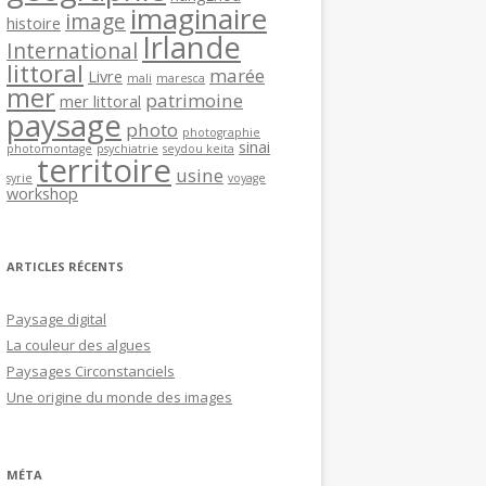
imaginaire
image
histoire
Irlande
International
littoral
marée
Livre
mali
maresca
mer
patrimoine
mer littoral
paysage
photo
photographie
sinai
photomontage
psychiatrie
seydou keita
territoire
usine
syrie
voyage
workshop
ARTICLES RÉCENTS
Paysage digital
La couleur des algues
Paysages Circonstanciels
Une origine du monde des images
MÉTA