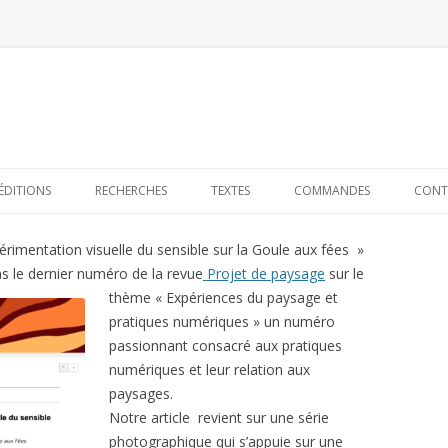
Skip to content
ÉDITIONS
RECHERCHES
TEXTES
COMMANDES
CONT
périmentation visuelle du sensible sur la Goule aux fées »
ns le dernier numéro de la revue
Projet de paysage
sur le
thème « Expériences du paysage et
pratiques numériques » un numéro
passionnant consacré aux pratiques
numériques et leur relation aux
paysages.
Notre article revient sur une série
photographique qui s’appuie sur une