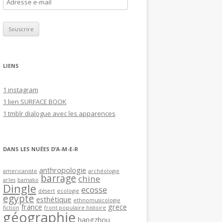
A
d
r
e
s
s
LIENS
e
e
1 instagram
-
1 lien SURFACE BOOK
m
1 tmblr dialogue avec les apparences
a
i
l
DANS LES NUÉES D’A-M-E-R
anthropologie
americaniste
archéologie
barrage
chine
arles
bamako
Dingle
ecosse
désert
ecologie
egypte
esthétique
ethnomusicologie
france
grece
fiction
front populaire histoire
géographie
hangzhou