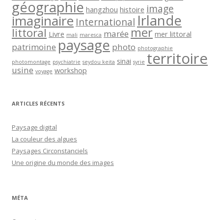
géographie
image
hangzhou
histoire
Irlande
imaginaire
International
mer
littoral
marée
Livre
mer littoral
mali
maresca
paysage
patrimoine
photo
photographie
territoire
sinai
photomontage
psychiatrie
seydou keita
syrie
usine
workshop
voyage
ARTICLES RÉCENTS
Paysage digital
La couleur des algues
Paysages Circonstanciels
Une origine du monde des images
MÉTA