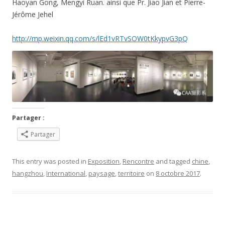
Haoyan Gong, Mengyi Ruan. ainsi que Pr. Jiao Jian et Pierre-
Jérôme Jehel
http://mp.weixin.qq.com/s/
lEd1vRTvSOW0tKkypvG3pQ
Partager :
Partager
This entry was posted in
Exposition
,
Rencontre
and tagged
chine
,
hangzhou
,
International
,
paysage
,
territoire
on
8 octobre 2017
.