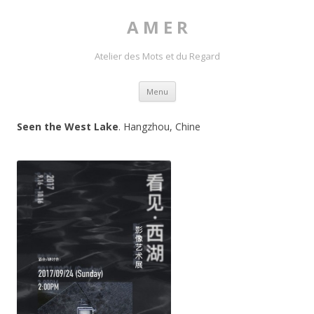
A M E R
Atelier des Mots et du Regard
Skip to content
Menu
Seen the West Lake
. Hangzhou, Chine