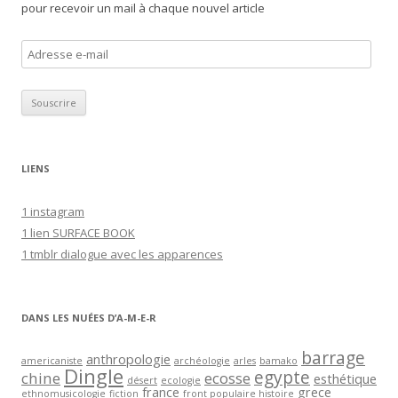
pour recevoir un mail à chaque nouvel article
A
d
r
e
s
s
LIENS
e
e
1 instagram
-
1 lien SURFACE BOOK
m
1 tmblr dialogue avec les apparences
a
i
l
DANS LES NUÉES D’A-M-E-R
barrage
anthropologie
americaniste
archéologie
arles
bamako
Dingle
egypte
chine
ecosse
esthétique
désert
ecologie
france
grece
ethnomusicologie
fiction
front populaire histoire