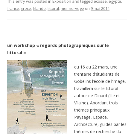
This entry was posted in
Exposition
and tagged
ecosse
,
egypte
,
france
,
grece
,
Irlande
,
littoral
,
mer norvege
on
9 mai 2014
.
un workshop « regards photographiques sur le
littoral »
du 16 au 22 mars, une
trentaine d’étudiants de
Gobelins l’école de l’image,
travaillera sur le littoral
autour de Dinard (Ille et
Vilaine). Abordant trois
thèmes principaux :
Paysage, Espace,
Architecture, guidés par les
thèmes de recherche du