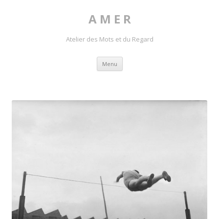
A M E R
Atelier des Mots et du Regard
Skip to content
Menu