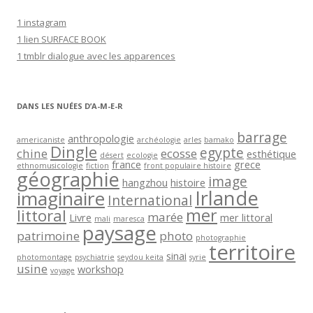
e
1 instagram
-
1 lien SURFACE BOOK
m
1 tmblr dialogue avec les apparences
a
i
l
DANS LES NUÉES D’A-M-E-R
barrage
anthropologie
americaniste
archéologie
arles
bamako
Dingle
egypte
chine
ecosse
esthétique
désert
ecologie
france
grece
ethnomusicologie
fiction
front populaire histoire
géographie
image
hangzhou
histoire
Irlande
imaginaire
International
mer
littoral
marée
Livre
mer littoral
mali
maresca
paysage
patrimoine
photo
photographie
territoire
sinai
photomontage
psychiatrie
seydou keita
syrie
usine
workshop
voyage