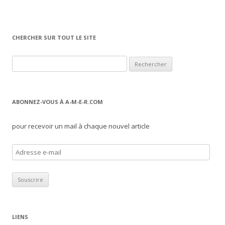
CHERCHER SUR TOUT LE SITE
Rechercher :
ABONNEZ-VOUS À A-M-E-R.COM
pour recevoir un mail à chaque nouvel article
A
d
r
e
s
s
LIENS
e