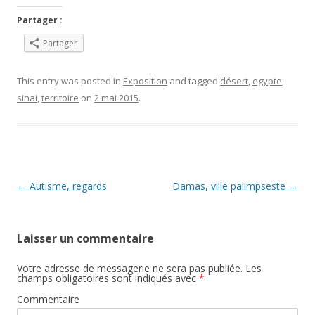
Partager :
Partager
This entry was posted in
Exposition
and tagged
désert
,
egypte
,
sinai
,
territoire
on
2 mai 2015
.
Post navigation
←
Autisme, regards
Damas, ville palimpseste
→
Laisser un commentaire
Votre adresse de messagerie ne sera pas publiée.
Les
champs obligatoires sont indiqués avec
*
Commentaire