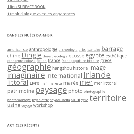
-
1 lien SURFACE BOOK
m
1 tmblr dialogue avec les apparences
a
i
l
DANS LES NUÉES D’A-M-E-R
barrage
anthropologie
americaniste
archéologie
arles
bamako
Dingle
egypte
chine
ecosse
esthétique
désert
ecologie
france
grece
ethnomusicologie
fiction
front populaire histoire
géographie
image
hangzhou
histoire
Irlande
imaginaire
International
mer
littoral
marée
Livre
mer littoral
mali
maresca
paysage
patrimoine
photo
photographie
territoire
sinai
photomontage
psychiatrie
seydou keita
syrie
usine
workshop
voyage
ARTICLES RÉCENTS