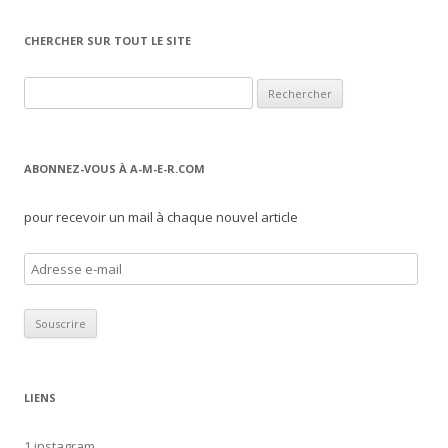
CHERCHER SUR TOUT LE SITE
Rechercher :
ABONNEZ-VOUS À A-M-E-R.COM
pour recevoir un mail à chaque nouvel article
A
d
r
e
s
s
LIENS
e
e
1 instagram