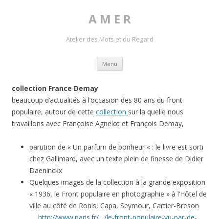
A M E R
Atelier des Mots et du Regard
Skip to content
Menu
collection France Demay
beaucoup d’actualités à l’occasion des 80 ans du front
populaire, autour de cette
collection
sur la quelle nous
travaillons avec Françoise Agnelot et François Demay,
parution de « Un parfum de bonheur « : le livre est sorti
chez Gallimard, avec un texte plein de finesse de Didier
Daeninckx
Quelques images de la collection à la grande exposition
« 1936, le Front populaire en photographie » à l’Hôtel de
ville au côté de Ronis, Capa, Seymour, Cartier-Breson
….
http://www.paris.fr/…/le-front-populaire-vu-par-de-