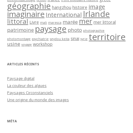
géographie
image
hangzhou
histoire
Irlande
imaginaire
International
mer
littoral
marée
Livre
mer littoral
mali
maresca
paysage
patrimoine
photo
photographie
territoire
sinai
photomontage
psychiatrie
seydou keita
syrie
usine
workshop
voyage
ARTICLES RÉCENTS
Paysage digital
La couleur des algues
Paysages Circonstanciels
Une origine du monde des images
MÉTA