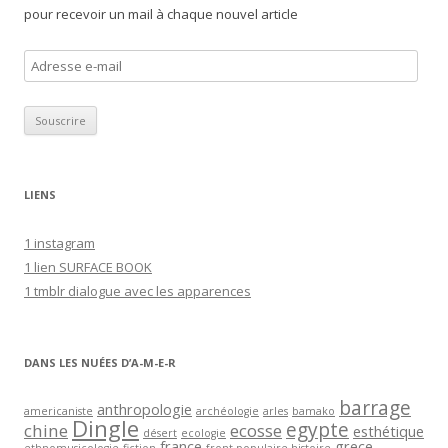
pour recevoir un mail à chaque nouvel article
A
d
r
e
s
s
LIENS
e
e
1 instagram
-
1 lien SURFACE BOOK
m
1 tmblr dialogue avec les apparences
a
i
l
DANS LES NUÉES D’A-M-E-R
barrage
anthropologie
americaniste
archéologie
arles
bamako
Dingle
egypte
chine
ecosse
esthétique
désert
ecologie
france
grece
ethnomusicologie
fiction
front populaire histoire