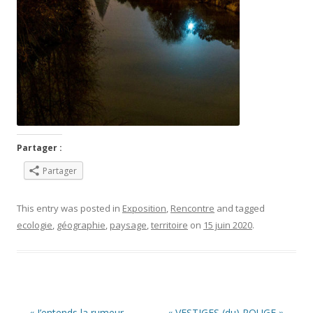
Partager :
Partager
This entry was posted in
Exposition
,
Rencontre
and tagged
ecologie
,
géographie
,
paysage
,
territoire
on
15 juin 2020
.
Post navigation
←
« J’entends la rumeur
« VESTIGES (du) ROUGE »
→