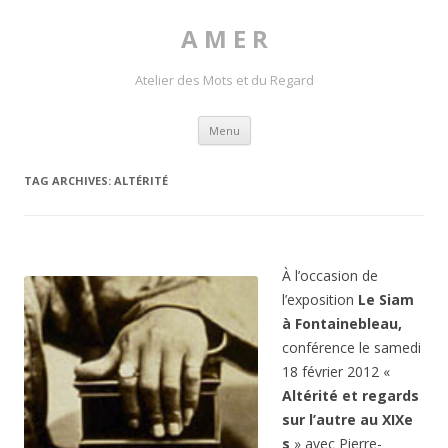
A M E R
Atelier des Mots et du Regard
Skip to content
Menu
TAG ARCHIVES:
ALTÉRITÉ
À l’occasion de
l’exposition
Le Siam
à Fontainebleau,
conférence le samedi
18 février 2012 «
Altérité et regards
sur l’autre au XIXe
s
» avec Pierre-