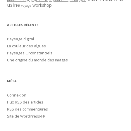
photomontage
psychiatrie
seydou keita
syrie
usine
workshop
voyage
ARTICLES RÉCENTS
Paysage digital
La couleur des algues
Paysages Circonstanciels
Une origine du monde des images
MÉTA
Connexion
Flux
RSS
des articles
RSS
des commentaires
Site de WordPress-FR