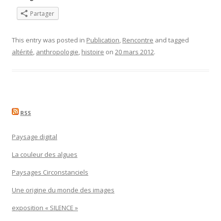
Partager
This entry was posted in
Publication
,
Rencontre
and tagged
altérité
,
anthropologie
,
histoire
on
20 mars 2012
.
RSS
Paysage digital
La couleur des algues
Paysages Circonstanciels
Une origine du monde des images
exposition « SILENCE »