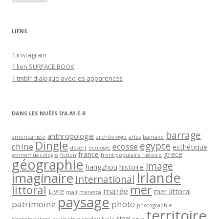
e
s
s
LIENS
e
e
1 instagram
-
1 lien SURFACE BOOK
m
1 tmblr dialogue avec les apparences
a
i
l
DANS LES NUÉES D’A-M-E-R
barrage
anthropologie
americaniste
archéologie
arles
bamako
Dingle
egypte
chine
ecosse
esthétique
désert
ecologie
france
grece
ethnomusicologie
fiction
front populaire histoire
géographie
image
hangzhou
histoire
Irlande
imaginaire
International
mer
littoral
marée
Livre
mer littoral
mali
maresca
paysage
patrimoine
photo
photographie
territoire
sinai