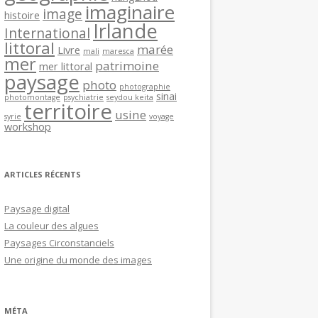
imaginaire
image
histoire
Irlande
International
littoral
marée
Livre
mali
maresca
mer
patrimoine
mer littoral
paysage
photo
photographie
sinai
photomontage
psychiatrie
seydou keita
territoire
usine
syrie
voyage
workshop
ARTICLES RÉCENTS
Paysage digital
La couleur des algues
Paysages Circonstanciels
Une origine du monde des images
MÉTA