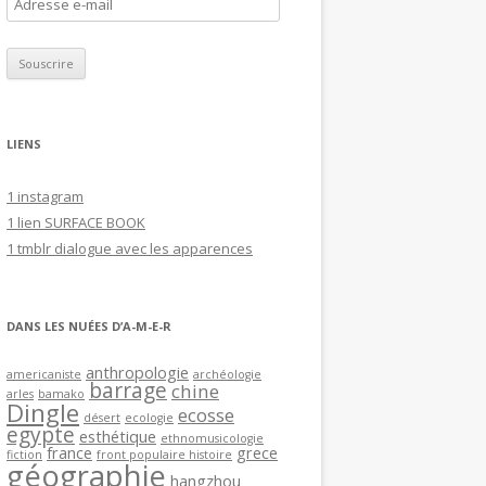
A
d
r
e
s
s
LIENS
e
e
1 instagram
-
1 lien SURFACE BOOK
m
1 tmblr dialogue avec les apparences
a
i
l
DANS LES NUÉES D’A-M-E-R
anthropologie
americaniste
archéologie
barrage
chine
arles
bamako
Dingle
ecosse
désert
ecologie
egypte
esthétique
ethnomusicologie
france
grece
fiction
front populaire histoire
géographie
hangzhou