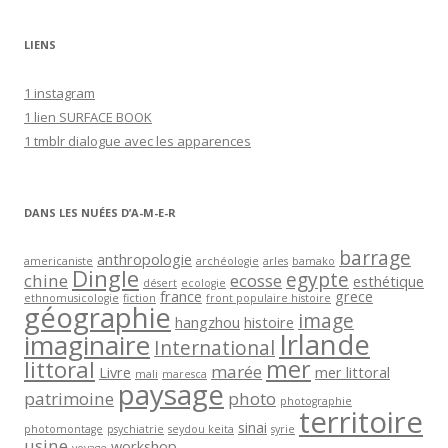
s
s
LIENS
e
e
1 instagram
-
1 lien SURFACE BOOK
m
1 tmblr dialogue avec les apparences
a
i
l
DANS LES NUÉES D’A-M-E-R
barrage
anthropologie
americaniste
archéologie
arles
bamako
Dingle
egypte
chine
ecosse
esthétique
désert
ecologie
france
grece
ethnomusicologie
fiction
front populaire histoire
géographie
image
hangzhou
histoire
Irlande
imaginaire
International
mer
littoral
marée
Livre
mer littoral
mali
maresca
paysage
patrimoine
photo
photographie
territoire
sinai
photomontage
psychiatrie
seydou keita
syrie
usine
workshop
voyage