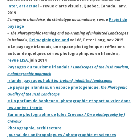
Inter, art actue
l – revue d’arts visuels, Quebec, Canada. janv.
2019
L’imagerie irlandaise, du stéréotype au simulacre,
revue
Projet de
paysage
« The Photographic Framing and Un-Framing of Inhabited Landscapes
in Ireland »
,
Reimagining Ireland
vol.68, Peter Lang, nov 2015
« Le paysage irlandais, un espace photogénique : réflexions
autour de quelques séries photographiques en Irlande »,
revue LISA
, juin 2014
Paysages du tourisme irlandais /
Landscapes of the irish tourism,
a photographic approach
Irlande, paysages habités,
Ireland, inhabited landscapes
Le paysage irlandais, un espace photogénique,
The Photogenic
Quality of the Irish Landscape
« Un parfum de bonheur ». photographie et sport ouvrier dans
les années trente
Sur une photographie de Jules Crevaux /
On a photography by J
Crevaux
Photographie, architecture
Journal des anthropologues / photographie et sciences