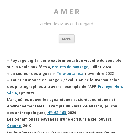
A M E R
Atelier des Mots et du Regard
Skip to content
Menu
«
Paysage digital : une expérimentation visuelle du sensible
sur la Goule aux fées »,
Projets de paysage
, juillet 2024
« La couleur des algues »,
Tela-botanica
, novembre 2022
« Tours du monde en image », ‘évolution de la transmission
des photographies à travers l’exemple de l’AFP,
Fisheye, Hors
Série,
spt 2021
L’art, où les nouvelles dynamiques socio-économiques et
environnementales L’exemple du Plessix-Balisson, Journal
des anthropologues,
N°162-163
, 2020
Les ogham ou les paysages d’une écriture à ciel ouvert,
Graphé
, 2019
Les territoires de l’art, ou les nouveaux lieux d’expérimentation,