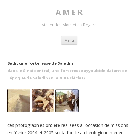
A M E R
Atelier des Mots et du Regard
Skip to content
Menu
Sadr, une forteresse de Saladin
dans le Sinaï central,
une forteresse ayyoubide datant de
l’époque de Saladin (XIIe-XIIIe siècles)
ces photographies ont été réalisées à l’occasion de missions
en février 2004 et 2005 sur la fouille archéologique menée