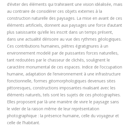
d’éviter des éléments qui trahiraient une vision idéalisée, mais
au contraire de considérer ces objets externes à la
construction naturelle des paysages. La mise en avant de ces
éléments artificiels, donnent aux paysages une force d’autant
plus saisissante qu’elle les inscrit dans un temps présent,
dans une actualité dérisoire au vue des rythmes géologiques.
Ces contributions humaines, piètres égratignures à un
environnement modelé par de puissantes forces naturelles,
tant redoutées par le chasseur de clichés, soulignent le
caractère monumental de ces espaces. Indice de l’occupation
humaine, adaptation de l’environnement à une infrastructure
fonctionnelle, formes géomorphologiques devenues sites
pittoresques, constructions imposantes rivalisant avec les
Castelgregory, Dingle Peninsula
Silent Valley, Mourne montains
île de Lewis, Hébrides externes
Down Patrick Head, Irlande
Inishmor, île d'Aran, Irlande
Scalpaigh, Harris, Hébrides
Plocrapol, Harris, Hébrides
Plocrapol, Harris, Hébrides
vers le Cap Wrath, Ecosse
Calanais, Lewis, Hébrides
Bernera, Lewis, Hébrides
Achill Island, Ashleambay
Dingle Peninsule, Irlande
Dans les Cullins, Ecosse.
Killmichaelpoint, Irlande
ile de Harris; Hébrides
Chaussée des géants
Loch Cluanie, Écosse
Loch Cluanie, Écosse
vers Harris, Hébrides
Donegal Les rosses
Knocknarea, Irlande
Achill Island, Irlande
Aran Island, Irlande
Aran Island, Irlande
Connemara,Irlande
Aran Island, Irlande
île de Skye, Ecosse
Crianlarich, Écosse
Inishboffin, Irlande
île de Tory, Irlande
Inish oir, île d'Aran
Mourne montains
Donegal, Irlande
Donegal, Irlande
Islay, Hébrides
Oban, Écosse
éléments naturels, tels sont les sujets de ces photographies.
Elles proposent par là une manière de vivre le paysage sans
le vider de la raison même de leur représentation
photographique : la présence humaine, celle du voyageur et
celle de l’habitant.