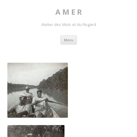
A M E R
Atelier des Mots et du Regard
Skip to content
Menu