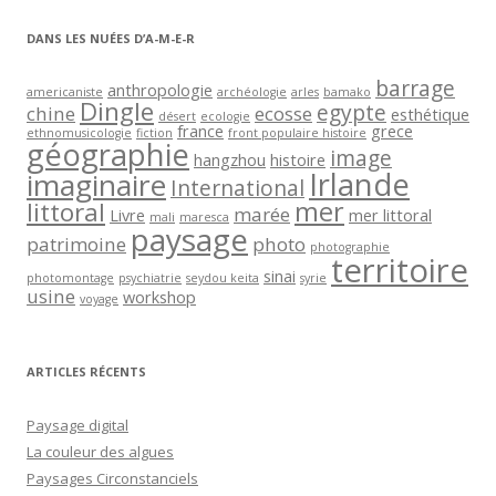
l
DANS LES NUÉES D’A-M-E-R
barrage
anthropologie
americaniste
archéologie
arles
bamako
Dingle
egypte
chine
ecosse
esthétique
désert
ecologie
france
grece
ethnomusicologie
fiction
front populaire histoire
géographie
image
hangzhou
histoire
Irlande
imaginaire
International
mer
littoral
marée
Livre
mer littoral
mali
maresca
paysage
patrimoine
photo
photographie
territoire
sinai
photomontage
psychiatrie
seydou keita
syrie
usine
workshop
voyage
ARTICLES RÉCENTS
Paysage digital
La couleur des algues
Paysages Circonstanciels