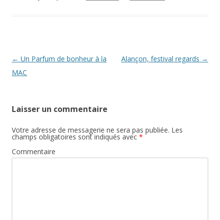
Post navigation
←
Un Parfum de bonheur à la
Alançon, festival regards
→
MAC
Laisser un commentaire
Votre adresse de messagerie ne sera pas publiée.
Les
champs obligatoires sont indiqués avec
*
Commentaire