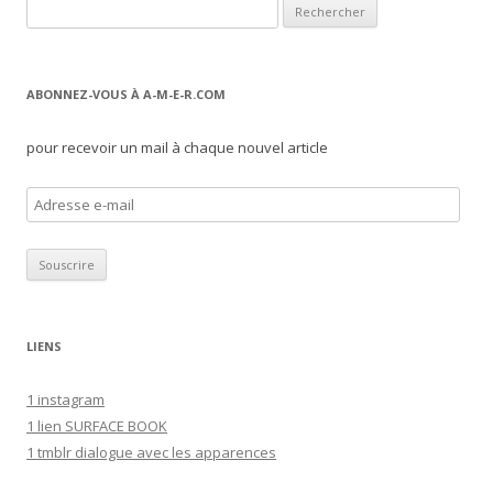
Rechercher :
ABONNEZ-VOUS À A-M-E-R.COM
pour recevoir un mail à chaque nouvel article
A
d
r
e
s
s
LIENS
e
e
1 instagram
-
1 lien SURFACE BOOK
m
1 tmblr dialogue avec les apparences
a
i