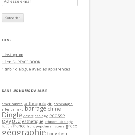
A
d
r
e
s
s
LIENS
e
e
1 instagram
-
1 lien SURFACE BOOK
m
1 tmblr dialogue avec les apparences
a
i
l
DANS LES NUÉES D’A-M-E-R
anthropologie
americaniste
archéologie
barrage
chine
arles
bamako
Dingle
ecosse
désert
ecologie
egypte
esthétique
ethnomusicologie
france
grece
fiction
front populaire histoire
géographie
hangzhou