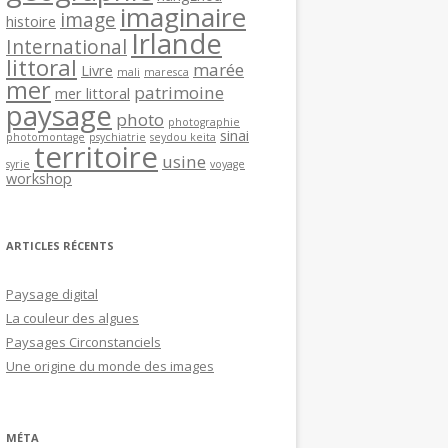
imaginaire
image
histoire
Irlande
International
littoral
marée
Livre
mali
maresca
mer
patrimoine
mer littoral
paysage
photo
photographie
sinai
photomontage
psychiatrie
seydou keita
territoire
usine
syrie
voyage
workshop
ARTICLES RÉCENTS
Paysage digital
La couleur des algues
Paysages Circonstanciels
Une origine du monde des images
MÉTA