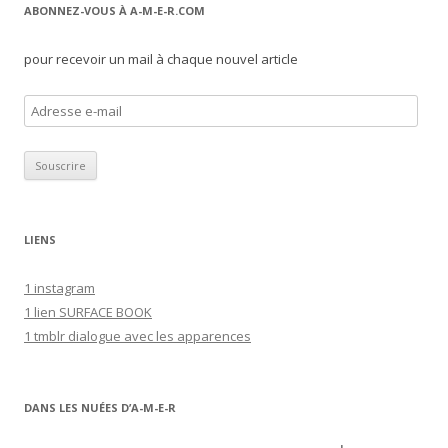
ABONNEZ-VOUS À A-M-E-R.COM
pour recevoir un mail à chaque nouvel article
A
d
r
e
s
s
LIENS
e
e
1 instagram
-
1 lien SURFACE BOOK
m
1 tmblr dialogue avec les apparences
a
i
l
DANS LES NUÉES D’A-M-E-R