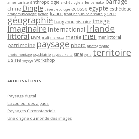
barrage
anthropologie
americaniste
archéologie
arles
bamako
Dingle
egypte
chine
ecosse
esthétique
désert
ecologie
france
grece
ethnomusicologie
fiction
front populaire histoire
géographie
image
hangzhou
histoire
Irlande
imaginaire
International
mer
littoral
marée
Livre
mer littoral
mali
maresca
paysage
patrimoine
photo
photographie
territoire
sinai
photomontage
psychiatrie
seydou keita
syrie
usine
workshop
voyage
ARTICLES RÉCENTS
Paysage digital
La couleur des algues
Paysages Circonstanciels
Une origine du monde des images