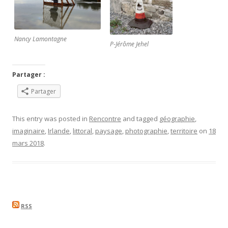
Nancy Lamontagne
P-Jérôme Jehel
Partager :
Partager
This entry was posted in
Rencontre
and tagged
géographie
,
imaginaire
,
Irlande
,
littoral
,
paysage
,
photographie
,
territoire
on
18
mars 2018
.
RSS