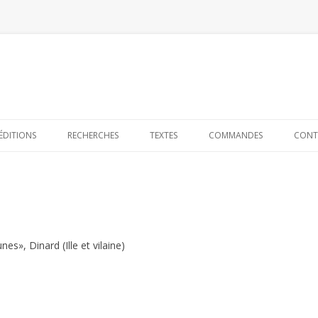
Skip to content
ÉDITIONS
RECHERCHES
TEXTES
COMMANDES
CONT
es», Dinard (Ille et vilaine)