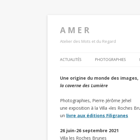
A M E R
Atelier des Mots et du Regard
ACTUALITÉS
PHOTOGRAPHIES
Une origine du monde des images,
la caverne des Lumière
Photographies, Pierre-Jérôme Jehel
une exposition à la Villa «les Roches Brun
un
livre aux éditions Filigranes
26 juin-26 septembre 2021
Villa les Roches Brunes