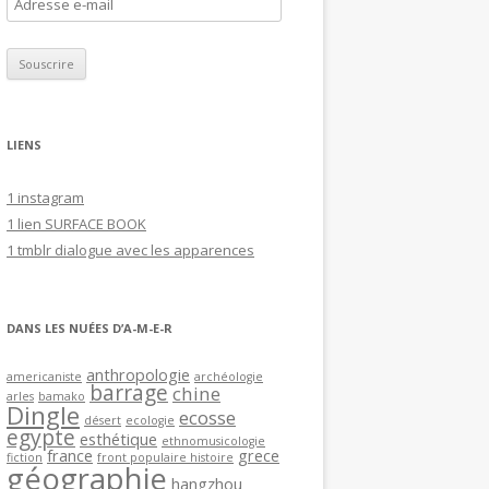
A
d
r
e
s
s
LIENS
e
e
1 instagram
-
1 lien SURFACE BOOK
m
1 tmblr dialogue avec les apparences
a
i
l
DANS LES NUÉES D’A-M-E-R
anthropologie
americaniste
archéologie
barrage
chine
arles
bamako
Dingle
ecosse
désert
ecologie
egypte
esthétique
ethnomusicologie
france
grece
fiction
front populaire histoire
géographie
hangzhou