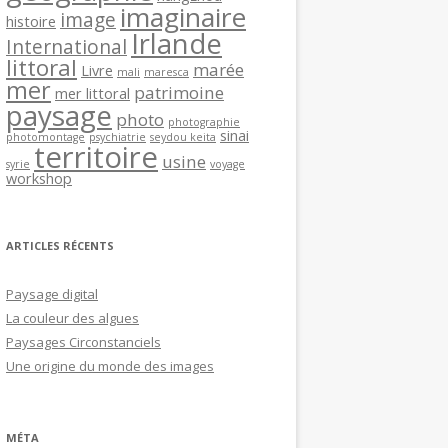
imaginaire
image
histoire
Irlande
International
littoral
marée
Livre
mali
maresca
mer
patrimoine
mer littoral
paysage
photo
photographie
sinai
photomontage
psychiatrie
seydou keita
territoire
usine
syrie
voyage
workshop
ARTICLES RÉCENTS
Paysage digital
La couleur des algues
Paysages Circonstanciels
Une origine du monde des images
MÉTA