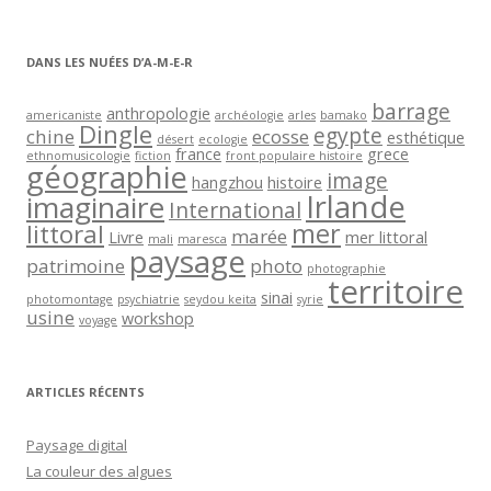
i
l
DANS LES NUÉES D’A-M-E-R
barrage
anthropologie
americaniste
archéologie
arles
bamako
Dingle
egypte
chine
ecosse
esthétique
désert
ecologie
france
grece
ethnomusicologie
fiction
front populaire histoire
géographie
image
hangzhou
histoire
Irlande
imaginaire
International
mer
littoral
marée
Livre
mer littoral
mali
maresca
paysage
patrimoine
photo
photographie
territoire
sinai
photomontage
psychiatrie
seydou keita
syrie
usine
workshop
voyage
ARTICLES RÉCENTS
Paysage digital
La couleur des algues