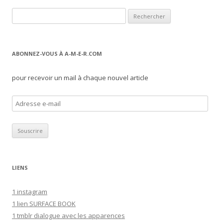
Rechercher :
ABONNEZ-VOUS À A-M-E-R.COM
pour recevoir un mail à chaque nouvel article
A
d
r
e
s
s
LIENS
e
e
1 instagram
-
1 lien SURFACE BOOK
m
1 tmblr dialogue avec les apparences
a