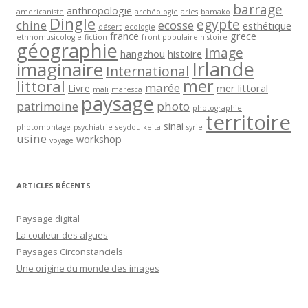
barrage
anthropologie
americaniste
archéologie
arles
bamako
Dingle
egypte
chine
ecosse
esthétique
désert
ecologie
france
grece
ethnomusicologie
fiction
front populaire histoire
géographie
image
hangzhou
histoire
Irlande
imaginaire
International
mer
littoral
marée
Livre
mer littoral
mali
maresca
paysage
patrimoine
photo
photographie
territoire
sinai
photomontage
psychiatrie
seydou keita
syrie
usine
workshop
voyage
ARTICLES RÉCENTS
Paysage digital
La couleur des algues
Paysages Circonstanciels
Une origine du monde des images