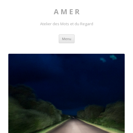
A M E R
Atelier des Mots et du Regard
Skip to content
Menu