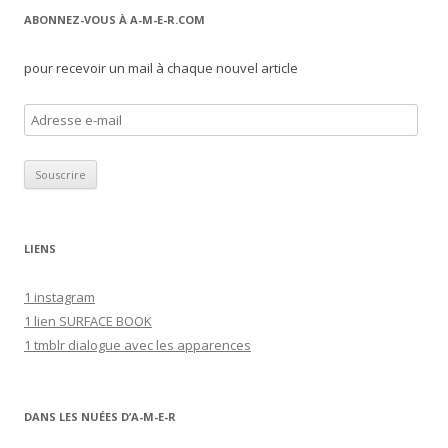
ABONNEZ-VOUS À A-M-E-R.COM
pour recevoir un mail à chaque nouvel article
A
d
r
e
s
s
LIENS
e
e
1 instagram
-
1 lien SURFACE BOOK
m
1 tmblr dialogue avec les apparences
a
i
l
DANS LES NUÉES D’A-M-E-R