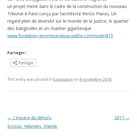
un projet mené dans le cadre de la construction du nouveau
Tribunal à Paris conçu par l’architecte Renzo Piano). Un
regard plein de diversité sur le monde de la justice, le quartier
des Batignolles et un chantier gigantesque
www.fondation-jeromeseydoux-pathe.com/node/815
Partager :
Partager
This entry was posted in
Exposition
on
8 novembre 2016
.
Post navigation
←
L’espace du dehors,
2017
→
Ecosse, Hébrides, Irlande