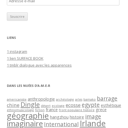
d
r
e
s
s
LIENS
e
e
1 instagram
-
1 lien SURFACE BOOK
m
1 tmblr dialogue avec les apparences
a
i
l
DANS LES NUÉES D’A-M-E-R
barrage
anthropologie
americaniste
archéologie
arles
bamako
Dingle
egypte
chine
ecosse
esthétique
désert
ecologie
france
grece
ethnomusicologie
fiction
front populaire histoire
géographie
image
hangzhou
histoire
Irlande
imaginaire
International