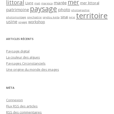
mer
littoral
marée
Livre
mer littoral
mali
maresca
paysage
patrimoine
photo
photographie
territoire
sinai
photomontage
psychiatrie
seydou keita
syrie
usine
workshop
voyage
ARTICLES RÉCENTS
Paysage digital
La couleur des algues
Paysages Circonstanciels
Une origine du monde des images
MÉTA
Connexion
Flux
RSS
des articles
RSS
des commentaires