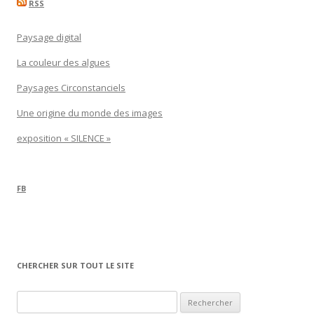
RSS
Paysage digital
La couleur des algues
Paysages Circonstanciels
Une origine du monde des images
exposition « SILENCE »
FB
CHERCHER SUR TOUT LE SITE
Rechercher :