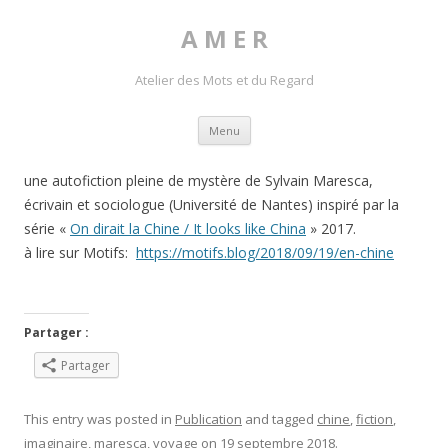
A M E R
Atelier des Mots et du Regard
Skip to content
Menu
une autofiction pleine de mystère de Sylvain Maresca,
écrivain et sociologue (Université de Nantes) inspiré par la
série «
On dirait la Chine / It looks like China
» 2017.
à lire sur Motifs:
https://motifs.blog/2018/09/19/en-chine
Partager :
Partager
This entry was posted in
Publication
and tagged
chine
,
fiction
,
imaginaire
,
maresca
,
voyage
on
19 septembre 2018
.