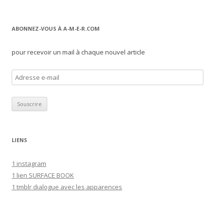
ABONNEZ-VOUS À A-M-E-R.COM
pour recevoir un mail à chaque nouvel article
A
d
r
e
s
s
LIENS
e
e
1 instagram
-
1 lien SURFACE BOOK
m
1 tmblr dialogue avec les apparences
a
i
l