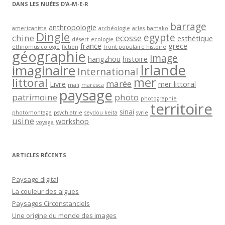
DANS LES NUÉES D’A-M-E-R
barrage
anthropologie
americaniste
archéologie
arles
bamako
Dingle
egypte
chine
ecosse
esthétique
désert
ecologie
france
grece
ethnomusicologie
fiction
front populaire histoire
géographie
image
hangzhou
histoire
Irlande
imaginaire
International
mer
littoral
marée
Livre
mer littoral
mali
maresca
paysage
patrimoine
photo
photographie
territoire
sinai
photomontage
psychiatrie
seydou keita
syrie
usine
workshop
voyage
ARTICLES RÉCENTS
Paysage digital
La couleur des algues
Paysages Circonstanciels
Une origine du monde des images