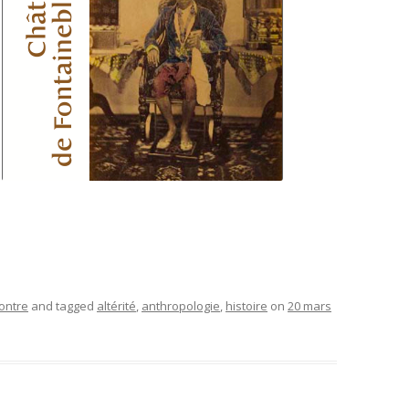
ontre
and tagged
altérité
,
anthropologie
,
histoire
on
20 mars