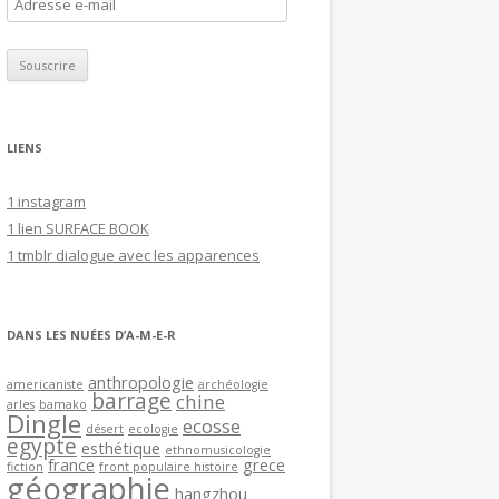
A
d
r
e
s
s
LIENS
e
e
1 instagram
-
1 lien SURFACE BOOK
m
1 tmblr dialogue avec les apparences
a
i
l
DANS LES NUÉES D’A-M-E-R
anthropologie
americaniste
archéologie
barrage
chine
arles
bamako
Dingle
ecosse
désert
ecologie
egypte
esthétique
ethnomusicologie
france
grece
fiction
front populaire histoire
géographie
hangzhou