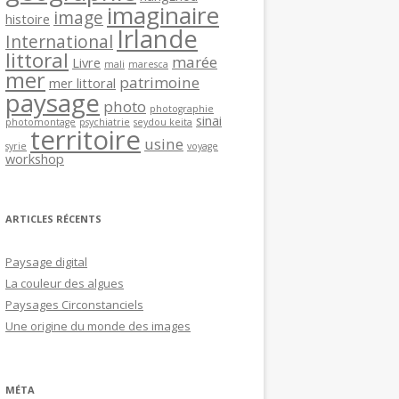
imaginaire
image
histoire
Irlande
International
littoral
marée
Livre
mali
maresca
mer
patrimoine
mer littoral
paysage
photo
photographie
sinai
photomontage
psychiatrie
seydou keita
territoire
usine
syrie
voyage
workshop
ARTICLES RÉCENTS
Paysage digital
La couleur des algues
Paysages Circonstanciels
Une origine du monde des images
MÉTA