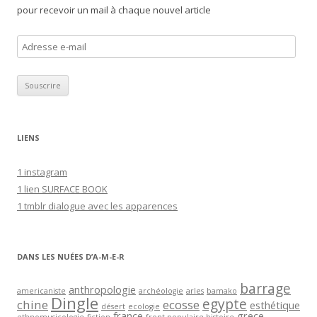
pour recevoir un mail à chaque nouvel article
A
d
r
e
s
s
LIENS
e
e
1 instagram
-
1 lien SURFACE BOOK
m
1 tmblr dialogue avec les apparences
a
i
l
DANS LES NUÉES D’A-M-E-R
barrage
anthropologie
americaniste
archéologie
arles
bamako
Dingle
egypte
chine
ecosse
esthétique
désert
ecologie
france
grece
ethnomusicologie
fiction
front populaire histoire