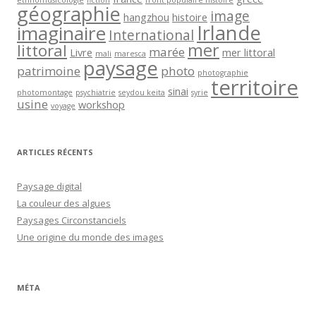
géographie
image
hangzhou
histoire
Irlande
imaginaire
International
mer
littoral
marée
Livre
mer littoral
mali
maresca
paysage
patrimoine
photo
photographie
territoire
sinai
photomontage
psychiatrie
seydou keita
syrie
usine
workshop
voyage
ARTICLES RÉCENTS
Paysage digital
La couleur des algues
Paysages Circonstanciels
Une origine du monde des images
MÉTA