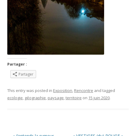
Partager :
Partager
This entry was posted in
Exposition
,
Rencontre
and tagged
ecologie
,
géographie
,
paysage
,
territoire
on
15 juin 2020
.
Post navigation
←
« J’entends la rumeur
« VESTIGES (du) ROUGE »
→