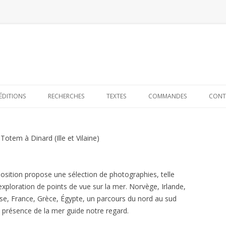
Skip to content
ÉDITIONS
RECHERCHES
TEXTES
COMMANDES
CONT
Totem à Dinard (Ille et Vilaine)
position propose une sélection de photographies, telle
exploration de points de vue sur la mer. Norvège, Irlande,
se, France, Grèce, Égypte, un parcours du nord au sud
a présence de la mer guide notre regard.