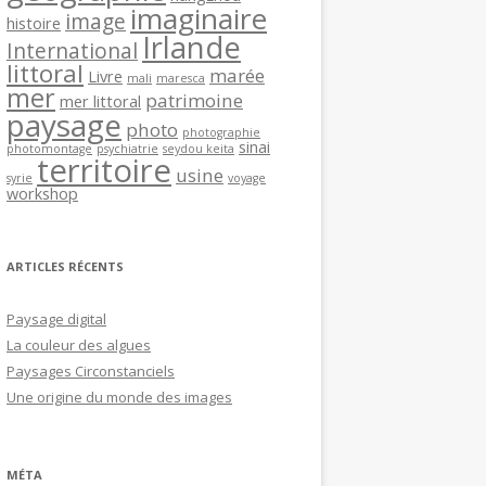
imaginaire
image
histoire
Irlande
International
littoral
marée
Livre
mali
maresca
mer
patrimoine
mer littoral
paysage
photo
photographie
sinai
photomontage
psychiatrie
seydou keita
territoire
usine
syrie
voyage
workshop
ARTICLES RÉCENTS
Paysage digital
La couleur des algues
Paysages Circonstanciels
Une origine du monde des images
MÉTA