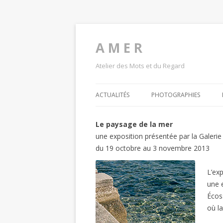
A M E R
Atelier des Mots et du Regard
ACTUALITÉS
PHOTOGRAPHIES
Le paysage de la mer
une exposition présentée par la Galerie 
du 19 octobre au 3 novembre 2013
L’ex
une 
Écos
où l