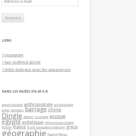
A
d
r
e
s
s
LIENS
e
e
1 instagram
-
1 lien SURFACE BOOK
m
1 tmblr dialogue avec les apparences
a
i
l
DANS LES NUÉES D’A-M-E-R
anthropologie
americaniste
archéologie
barrage
chine
arles
bamako
Dingle
ecosse
désert
ecologie
egypte
esthétique
ethnomusicologie
france
grece
fiction
front populaire histoire
géographie
hangzhou