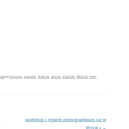
agged
ecosse
,
egypte
,
france
,
grece
,
Irlande
,
littoral
,
mer
,
e
workshop « regards photographiques sur le
littoral »
→