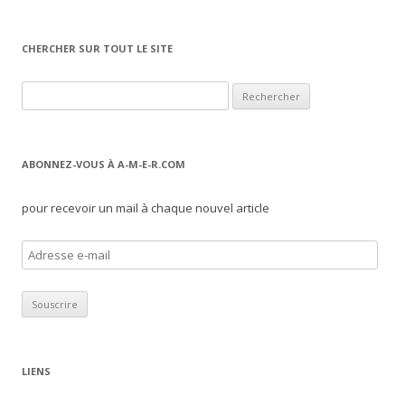
CHERCHER SUR TOUT LE SITE
Rechercher :
ABONNEZ-VOUS À A-M-E-R.COM
pour recevoir un mail à chaque nouvel article
A
d
r
e
s
s
LIENS
e
e