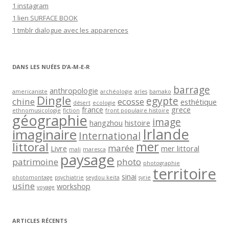
1 instagram
-
1 lien SURFACE BOOK
m
1 tmblr dialogue avec les apparences
a
i
l
DANS LES NUÉES D’A-M-E-R
barrage
anthropologie
americaniste
archéologie
arles
bamako
Dingle
egypte
chine
ecosse
esthétique
désert
ecologie
france
grece
ethnomusicologie
fiction
front populaire histoire
géographie
image
hangzhou
histoire
Irlande
imaginaire
International
mer
littoral
marée
Livre
mer littoral
mali
maresca
paysage
patrimoine
photo
photographie
territoire
sinai
photomontage
psychiatrie
seydou keita
syrie
usine
workshop
voyage
ARTICLES RÉCENTS