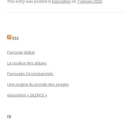
This entry was posted in
Exposition
on
7 janvier 2020
.
RSS
Paysage digital
La couleur des algues
Paysages Circonstanciels
Une origine du monde des images
exposition « SILENCE »
FB