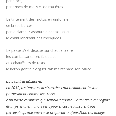
par blocs,
par bribes de mots et de matières.
Le tintement des motos en uniforme,
se laisse bercer
par la clameur assourdie des souks et
le chant lancinant des mosquées.
Le passé s’est déposé sur chaque pierre,
les combattants ont fait place
aux chauffeurs de taxis,
le béton gonflé d’orgueil fait maintenant son office.
ou avant le désastre.
en 2010, les tensions destructrices qui tiraillaient la ville
paraissaient comme les traces
damas2010_21
damas2010_25
damas2010_32
damas2010_35
damas2010_41
damas2010_40
damas2010_42
damas2010_44
d’un passé complexe qui semblait apaisé. Le contrôle du régime
était permanent, mais les apparences ne laissaient pas
percevoir qu’une guerre se préparait. Aujourd’hui, ces images