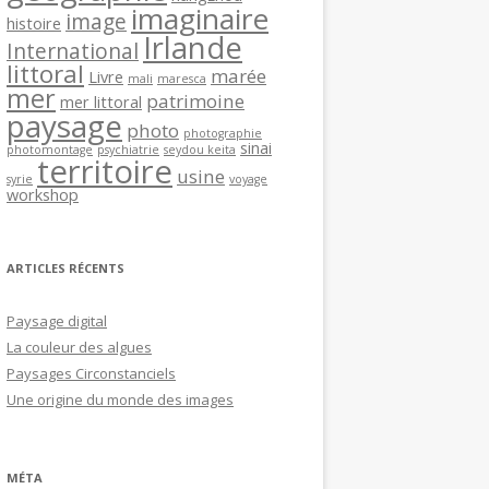
imaginaire
image
histoire
Irlande
International
littoral
marée
Livre
mali
maresca
mer
patrimoine
mer littoral
paysage
photo
photographie
sinai
photomontage
psychiatrie
seydou keita
territoire
usine
syrie
voyage
workshop
ARTICLES RÉCENTS
Paysage digital
La couleur des algues
Paysages Circonstanciels
Une origine du monde des images
MÉTA