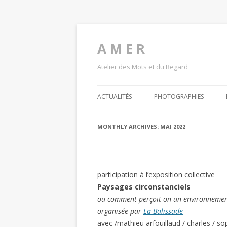
A M E R
Atelier des Mots et du Regard
ACTUALITÉS
PHOTOGRAPHIES
MONTHLY ARCHIVES:
MAI 2022
participation à l’exposition collective
Paysages circonstanciels
ou comment perçoit-on un environnement 
organisée par
La Balissade
avec /mathieu arfouillaud / charles / sop