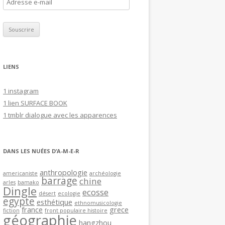
A
d
r
e
s
s
LIENS
e
e
1 instagram
-
1 lien SURFACE BOOK
m
1 tmblr dialogue avec les apparences
a
i
l
DANS LES NUÉES D’A-M-E-R
anthropologie
americaniste
archéologie
barrage
chine
arles
bamako
Dingle
ecosse
désert
ecologie
egypte
esthétique
ethnomusicologie
france
grece
fiction
front populaire histoire
géographie
hangzhou