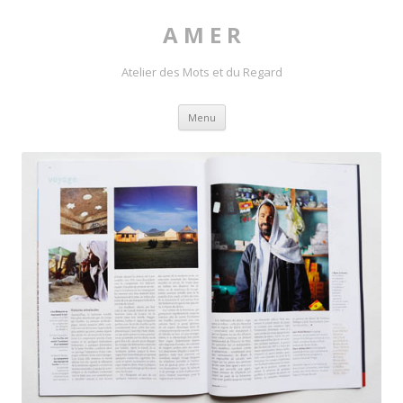
A M E R
Atelier des Mots et du Regard
Skip to content
Menu